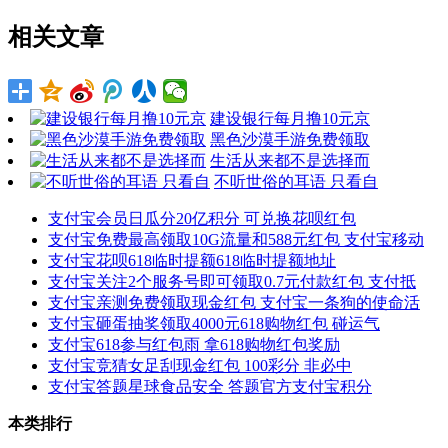
相关文章
建设银行每月撸10元京
黑色沙漠手游免费领取
生活从来都不是选择而
不听世俗的耳语 只看自
支付宝会员日瓜分20亿积分 可兑换花呗红包
支付宝免费最高领取10G流量和588元红包 支付宝移动
支付宝花呗618临时提额618临时提额地址
支付宝关注2个服务号即可领取0.7元付款红包 支付抵
支付宝亲测免费领取现金红包 支付宝一条狗的使命活
支付宝砸蛋抽奖领取4000元618购物红包 碰运气
支付宝618参与红包雨 拿618购物红包奖励
支付宝竞猜女足刮现金红包 100彩分 非必中
支付宝答题星球食品安全 答题官方支付宝积分
本类排行