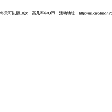
砸10次，高几率中Q币！活动地址：http://url.cn/5luM4P