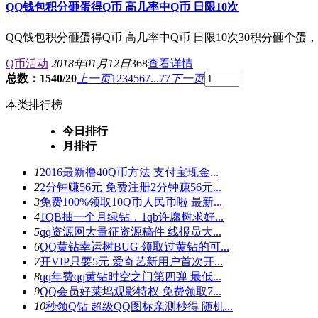
QQ钱包积分砸蛋得Q币 高几率中Q币 日限10次
QQ钱包积分砸蛋得Q币 高几率中Q币 日限10次30积分砸个蛋，每天可以
Q币活动
2018年01月12日
368
查看详情
总数：1540/20
上一页
1
2
3
4
5
6
7
...77
下一页
本类排行榜
今日排行
月排行
1
2016最新撸40Q币方法 支付宝现金...
2
2分钟赚56元 免费注册2分钟赚56元...
3
免费100%领取10Q币人民币啦 最新...
4
1QB抽一个月绿钻，1qb许愿树求好...
5
qq资源网大量征资源稿件 线报员大...
6
QQ黄钻幸运树BUG 领取过黄钻的可...
7
开VIP只要5元 爱奇艺新用户首次开...
8
qq年费qq黄钻时空之门第四弹 最低...
9
QQ会员好莱坞观影特权 免费领取7...
10
秒领Q钻 超级QQ图标亲测秒得 随机...