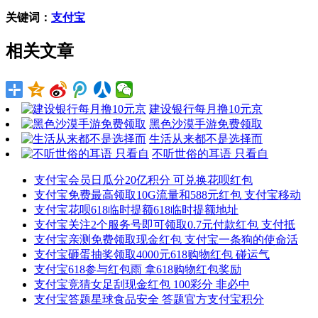
关键词：
支付宝
相关文章
建设银行每月撸10元京
黑色沙漠手游免费领取
生活从来都不是选择而
不听世俗的耳语 只看自
支付宝会员日瓜分20亿积分 可兑换花呗红包
支付宝免费最高领取10G流量和588元红包 支付宝移动
支付宝花呗618临时提额618临时提额地址
支付宝关注2个服务号即可领取0.7元付款红包 支付抵
支付宝亲测免费领取现金红包 支付宝一条狗的使命活
支付宝砸蛋抽奖领取4000元618购物红包 碰运气
支付宝618参与红包雨 拿618购物红包奖励
支付宝竞猜女足刮现金红包 100彩分 非必中
支付宝答题星球食品安全 答题官方支付宝积分