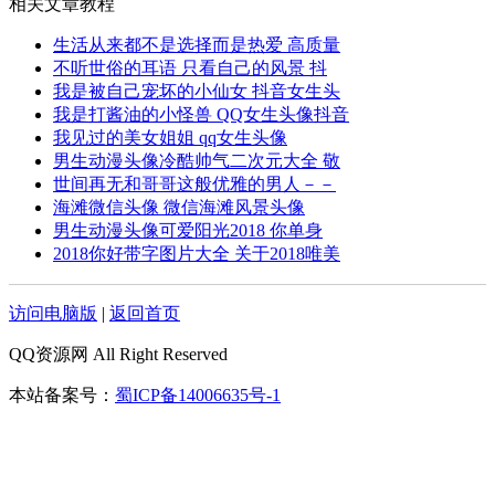
相关文章教程
生活从来都不是选择而是热爱 高质量
不听世俗的耳语 只看自己的风景 抖
我是被自己宠坏的小仙女 抖音女生头
我是打酱油的小怪兽 QQ女生头像抖音
我见过的美女姐姐 qq女生头像
男生动漫头像冷酷帅气二次元大全 敬
世间再无和哥哥这般优雅的男人－－
海滩微信头像 微信海滩风景头像
男生动漫头像可爱阳光2018 你单身
2018你好带字图片大全 关于2018唯美
访问电脑版
|
返回首页
QQ资源网 All Right Reserved
本站备案号：
蜀ICP备14006635号-1