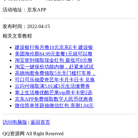
活动地址：京东APP
发布时间：2022-04-15
相关文章教程
建设银行每月撸10元京东E卡 建设银
美团海伦斯84.99元套餐1元就可以撸
淘宝签到领取现金红包 最低可0元撸
淘宝一键保价功能内侧，赶紧来试试
高德地图免费领取5元无门槛打车券，
可口可乐抽爱奇艺年卡月卡日卡 兑换
云闪付领取满5.01减5元生活缴费券
掌上生活撸优酷芒果vip周卡卡密2选
京东APP免费领取数字人民币优惠券
微信简单答题抽微信红包 亲测1.04元
访问电脑版
|
返回首页
QQ资源网 All Right Reserved