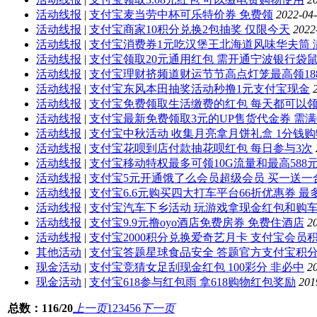
活动线报
|
支付宝麦当劳中杯可乐特价券 免费领
2022-04-
活动线报
|
支付宝商家10积分兑换2包抽奖 仅限今天
2022
活动线报
|
支付宝消费券1元吃汉堡王北海道风味华夫筒 
活动线报
|
支付宝领取20元通用红包 需开通宁波银行袋
活动线报
|
支付宝理财挤频道财运节节高点灯笼最高领188
活动线报
|
支付宝东风本田抽奖活动秒撸1元支付宝现金
活动线报
|
支付宝免费领取生活缴费的红包 每天都可以
活动线报
|
支付宝最新免费领取3元的UP售货代金券 需满
活动线报
|
支付宝中秋活动 收集月亮拿月饼礼盒 1分钱
活动线报
|
支付宝花呗到店付款抽花呗红包 每日参与3次
活动线报
|
支付宝移动特权最多可领10G流量和最高588
活动线报
|
支付宝5元开通饿了么会员超级会员 买一送一
活动线报
|
支付宝6.6元购买四大打车平台66折优惠券 最
活动线报
|
支付宝汽车下乡活动 玩游戏拿现金红包和购
活动线报
|
支付宝9.9元撸oyo酒店免费房券 免费住酒店
2
活动线报
|
支付宝2000积分兑换爱奇艺月卡 支付宝会员
其他活动
|
支付宝答题星球食品安全 答题官方支付宝积
现金活动
|
支付宝竞猜女足刮现金红包 100彩分 非必中
2
现金活动
|
支付宝618参与红包雨 拿618购物红包奖励
201
总数：116/20
上一页
1
2
3
4
5
6
下一页