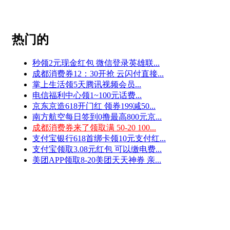
热门的
秒领2元现金红包 微信登录英雄联...
成都消费券12：30开抢 云闪付直接...
掌上生活领5天腾讯视频会员...
电信福利中心领1~100元话费...
京东京造618开门红 领券199减50...
南方航空每日签到0撸最高800元京...
成都消费券来了领取满 50-20 100...
支付宝银行618首绑卡领10元支付红...
支付宝领取3.08元红包 可以缴电费...
美团APP领取8-20美团天天神券 亲...