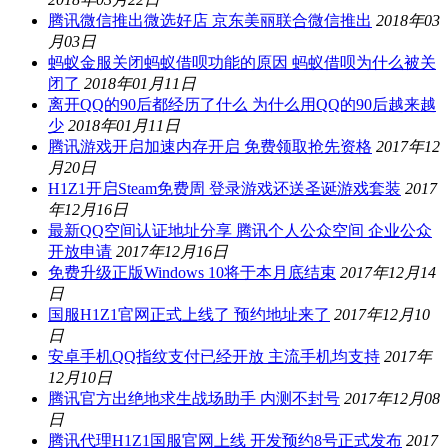
腾讯微信推出微选好店 京东美丽联合微信推出
2018年03
月03日
蚂蚁金服关闭蚂蚁借呗功能的原因 蚂蚁借呗为什么被关
闭了
2018年01月11日
离开QQ的90后都经历了什么 为什么用QQ的90后越来越
少
2018年01月11日
腾讯游戏开启加速内存开启 免费领取抢先资格
2017年12
月20日
H1Z1开启Steam免费周 登录游戏还送圣诞游戏套装
2017
年12月16日
最新QQ空间认证地址分享 腾讯个人公众空间 企业公众
开放申请
2017年12月16日
免费升级正版Windows 10将于本月底结束
2017年12月14
日
国服H1Z1官网正式上线了 预约地址来了
2017年12月10
日
安卓手机QQ指纹支付已经开放 主流手机均支持
2017年
12月10日
腾讯官方出绝地求生战场助手 内测不封号
2017年12月08
日
腾讯代理H1Z1国服官网上线 开发预约8号正式发布
2017