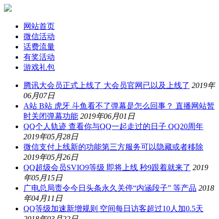
网站首页
微信活动
话费流量
有奖活动
游戏礼包
腾讯大会员正式上线了 大会员官网已以及上线了
2019年
06月07日
A站 B站 虎牙 斗鱼看不了弹幕是怎么回事？ 直播网站暂
时关闭弹幕功能
2019年06月01日
QQ个人轨迹 查看你与QQ一起走过的日子 QQ20周年
2019年05月28日
微信支付上线新的功能第三方服务可以隐藏或者移除
2019年05月26日
QQ超级会员SVIO9等级 即将上线 秒9跟着就来了
2019
年05月15日
广电总局责令今日头条永久关停“内涵段子” 等产品
2018
年04月11日
QQ等级加速新增规则 空间每日访客超过10人加0.5天
2018年03月22日