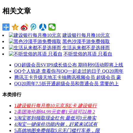
相关文章
建设银行每月撸10元京
黑色沙漠手游免费领取
生活从来都不是选择而
不听世俗的耳语 只看自
QQ超级会员SVIP9成长值公布 期待秒9活动即将上线
QQ个人轨迹 查看你与QQ一起走过的日子 QQ20周年
腾讯王卡升级天地王卡抽腾讯视频会员 超级会员 豪
QQ20周年7.5折开通超级会员和普通会员 需要的上
本类排行
1
建设银行每月撸10元京东E卡 建设银行
2
美团海伦斯84.99元套餐1元就可以撸 2
3
淘宝签到领取现金红包 最低可0元撸实
4
淘宝一键保价功能内侧，赶紧来试试有
5
高德地图免费领取5元无门槛打车券，限