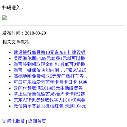
扫码进入：
发布时间：2018-03-29
相关文章教程
建设银行每月撸10元京东E卡 建设银
美团海伦斯84.99元套餐1元就可以撸
淘宝签到领取现金红包 最低可0元撸
淘宝一键保价功能内侧，赶紧来试试
高德地图免费领取5元无门槛打车券，
可口可乐抽爱奇艺年卡月卡日卡 兑换
云闪付领取满5.01减5元生活缴费券
掌上生活撸优酷芒果vip周卡卡密2选
京东APP免费领取数字人民币优惠券
微信简单答题抽微信红包 亲测1.04元
访问电脑版
|
返回首页