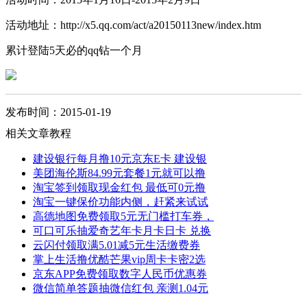
活动地址：http://x5.qq.com/act/a20150113new/index.htm
累计登陆5天必的qq钻一个月
发布时间：2015-01-19
相关文章教程
建设银行每月撸10元京东E卡 建设银
美团海伦斯84.99元套餐1元就可以撸
淘宝签到领取现金红包 最低可0元撸
淘宝一键保价功能内侧，赶紧来试试
高德地图免费领取5元无门槛打车券，
可口可乐抽爱奇艺年卡月卡日卡 兑换
云闪付领取满5.01减5元生活缴费券
掌上生活撸优酷芒果vip周卡卡密2选
京东APP免费领取数字人民币优惠券
微信简单答题抽微信红包 亲测1.04元