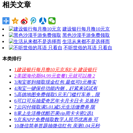
相关文章
建设银行每月撸10元京
黑色沙漠手游免费领取
生活从来都不是选择而
不听世俗的耳语 只看自
本类排行
1
建设银行每月撸10元京东E卡 建设银行
2
美团海伦斯84.99元套餐1元就可以撸 2
3
淘宝签到领取现金红包 最低可0元撸实
4
淘宝一键保价功能内侧，赶紧来试试有
5
高德地图免费领取5元无门槛打车券，限
6
可口可乐抽爱奇艺年卡月卡日卡 兑换秒
7
云闪付领取满5.01减5元生活缴费券 限
8
掌上生活撸优酷芒果vip周卡卡密2选1
9
京东APP免费领取数字人民币优惠券 可
10
微信简单答题抽微信红包 亲测1.04元秒