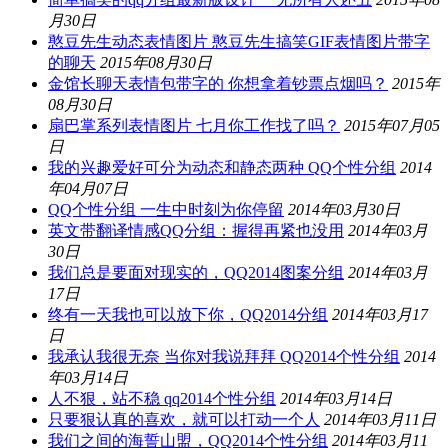
月30日
憨豆先生动态表情图片 憨豆先生搞笑GIF表情图片带字
的聊天
2015年08月30日
金馆长聊天表情包带字的 你想拿着钞票点烟吗？
2015年
08月30日
扇巴掌系列表情图片 七月你工作找了吗？
2015年07月05
日
我的兴趣爱好可分为动态和静态两种 QQ个性分组
2014
年04月07日
QQ个性分组 一生中时刻为你停留
2014年03月30日
英文带翻译情感QQ分组：握得再紧也没用
2014年03月
30日
我们总是要面对现实的，QQ2014图案分组
2014年03月
17日
终有一天我也可以放下你，QQ2014分组
2014年03月17
日
我承认我很无奈 当你对我说拜拜 QQ2014个性分组
2014
年03月14日
人不狠，站不稳 qq2014个性分组
2014年03月14日
只要狠认真的喜欢，就可以打动一个人
2014年03月11日
我们之间的海誓山盟，QQ2014个性分组
2014年03月11