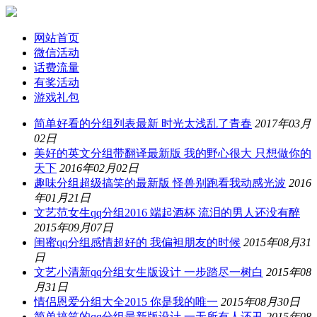
网站首页
微信活动
话费流量
有奖活动
游戏礼包
简单好看的分组列表最新 时光太浅乱了青春
2017年03月
02日
美好的英文分组带翻译最新版 我的野心很大 只想做你的
天下
2016年02月02日
趣味分组超级搞笑的最新版 怪兽别跑看我动感光波
2016
年01月21日
文艺范女生qq分组2016 端起酒杯 流泪的男人还没有醉
2015年09月07日
闺蜜qq分组感情超好的 我偏袒朋友的时候
2015年08月31
日
文艺小清新qq分组女生版设计 一步踏尽一树白
2015年08
月31日
情侣恩爱分组大全2015 你是我的唯一
2015年08月30日
简单搞笑的qq分组最新版设计 一无所有人还丑
2015年08