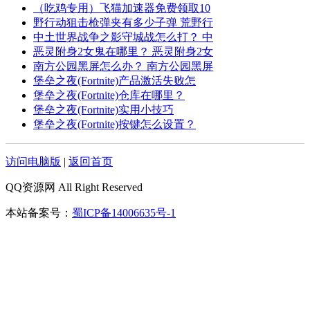
（吃鸡专用）飞猫加速器免费领取10
野行动狙击枪弹夹有多少子弹 荒野行
中土世界战争之影守城战怎么打？ 中
恶灵附身2女鬼在哪里？ 恶灵附身2女
南方公园黑屏怎么办？ 南方公园黑屏
堡垒之夜(Fortnite)产品激活失败怎
堡垒之夜(Fortnite)仓库在哪里？
堡垒之夜(Fortnite)实用小技巧
堡垒之夜(Fortnite)按键怎么设置？
访问电脑版
|
返回首页
QQ资源网 All Right Reserved
本站备案号：
蜀ICP备14006635号-1