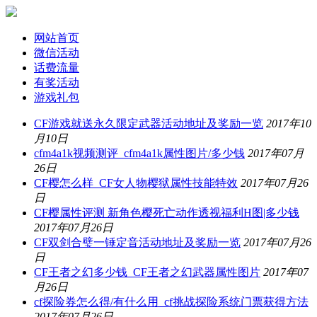
网站首页
微信活动
话费流量
有奖活动
游戏礼包
CF游戏就送永久限定武器活动地址及奖励一览
2017年10
月10日
cfm4a1k视频测评_cfm4a1k属性图片/多少钱
2017年07月
26日
CF樱怎么样_CF女人物樱狱属性技能特效
2017年07月26
日
CF樱属性评测 新角色樱死亡动作透视福利H图|多少钱
2017年07月26日
CF双剑合璧一锤定音活动地址及奖励一览
2017年07月26
日
CF王者之幻多少钱_CF王者之幻武器属性图片
2017年07
月26日
cf探险券怎么得/有什么用_cf挑战探险系统门票获得方法
2017年07月26日