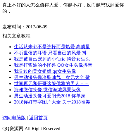
真正不好的人怎么值得人爱，你越不好，反而越想找到爱你
的，
发布时间：2017-06-09
相关文章教程
生活从来都不是选择而是热爱 高质量
不听世俗的耳语 只看自己的风景 抖
我是被自己宠坏的小仙女 抖音女生头
我是打酱油的小怪兽 QQ女生头像抖音
我见过的美女姐姐 qq女生头像
男生动漫头像冷酷帅气二次元大全 敬
世间再无和哥哥这般优雅的男人－－
海滩微信头像 微信海滩风景头像
男生动漫头像可爱阳光2018 你单身
2018你好带字图片大全 关于2018唯美
访问电脑版
|
返回首页
QQ资源网 All Right Reserved