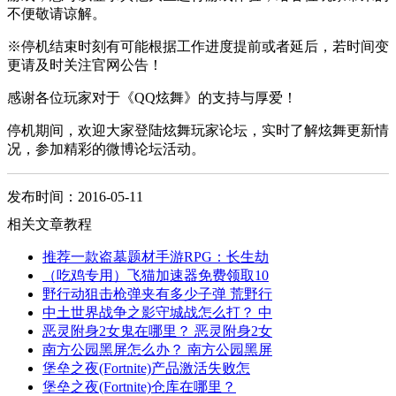
不便敬请谅解。
※停机结束时刻有可能根据工作进度提前或者延后，若时间变
更请及时关注官网公告！
感谢各位玩家对于《QQ炫舞》的支持与厚爱！
停机期间，欢迎大家登陆炫舞玩家论坛，实时了解炫舞更新情
况，参加精彩的微博论坛活动。
发布时间：2016-05-11
相关文章教程
推荐一款盗墓题材手游RPG：长生劫
（吃鸡专用）飞猫加速器免费领取10
野行动狙击枪弹夹有多少子弹 荒野行
中土世界战争之影守城战怎么打？ 中
恶灵附身2女鬼在哪里？ 恶灵附身2女
南方公园黑屏怎么办？ 南方公园黑屏
堡垒之夜(Fortnite)产品激活失败怎
堡垒之夜(Fortnite)仓库在哪里？