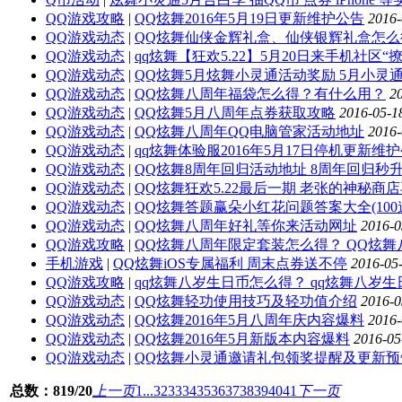
QQ游戏攻略
|
QQ炫舞2016年5月19日更新维护公告
2016-
QQ游戏动态
|
QQ炫舞仙侠金辉礼盒、仙侠银辉礼盒怎
QQ游戏动态
|
qq炫舞【狂欢5.22】5月20日来手机社区“
QQ游戏动态
|
QQ炫舞5月炫舞小灵通活动奖励 5月小灵
QQ游戏动态
|
QQ炫舞八周年福袋怎么得？有什么用？
2
QQ游戏动态
|
QQ炫舞5月八周年点券获取攻略
2016-05-1
QQ游戏动态
|
QQ炫舞八周年QQ电脑管家活动地址
2016-
QQ游戏动态
|
qq炫舞体验服2016年5月17日停机更新维
QQ游戏动态
|
QQ炫舞8周年回归活动地址 8周年回归秒升
QQ游戏动态
|
QQ炫舞狂欢5.22最后一期 老张的神秘商
QQ游戏动态
|
QQ炫舞答题赢朵小红花问题答案大全(100
QQ游戏动态
|
QQ炫舞八周年好礼等你来活动网址
2016-0
QQ游戏攻略
|
QQ炫舞八周年限定套装怎么得？ QQ炫
手机游戏
|
QQ炫舞iOS专属福利 周末点券送不停
2016-05
QQ游戏攻略
|
qq炫舞八岁生日币怎么得？ qq炫舞八岁
QQ游戏动态
|
QQ炫舞轻功使用技巧及轻功值介绍
2016-0
QQ游戏动态
|
QQ炫舞2016年5月八周年庆内容爆料
2016-
QQ游戏动态
|
QQ炫舞2016年5月新版本内容爆料
2016-05
QQ游戏动态
|
QQ炫舞小灵通邀请礼包领奖提醒及更新预
总数：819/20
上一页
1...
32
33
34
35
36
37
38
39
40
41
下一页