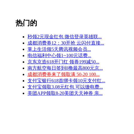
热门的
秒领2元现金红包 微信登录英雄联...
成都消费券12：30开抢 云闪付直接...
掌上生活领5天腾讯视频会员...
电信福利中心领1~100元话费...
京东京造618开门红 领券199减50...
南方航空每日签到0撸最高800元京...
成都消费券来了领取满 50-20 100...
支付宝银行618首绑卡领10元支付红...
支付宝领取3.08元红包 可以缴电费...
美团APP领取8-20美团天天神券 亲...