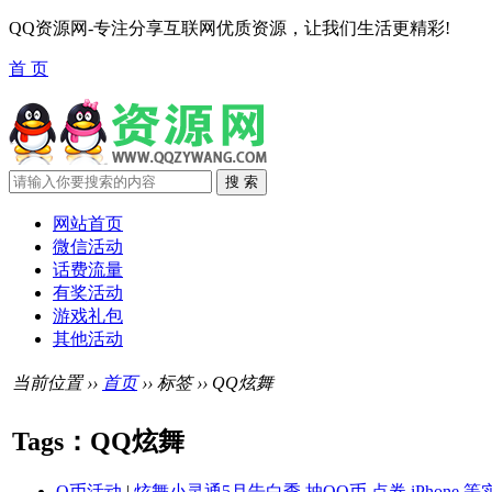
QQ资源网-专注分享互联网优质资源，让我们生活更精彩!
首 页
网站首页
微信活动
话费流量
有奖活动
游戏礼包
其他活动
当前位置 ››
首页
›› 标签 ›› QQ炫舞
Tags：QQ炫舞
Q币活动
|
炫舞小灵通5月告白季 抽QQ币 点券 iPhone 