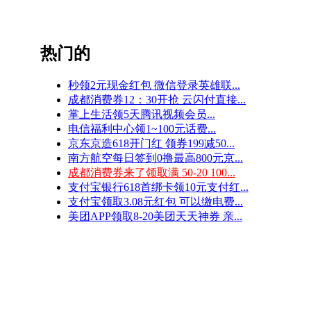
热门的
秒领2元现金红包 微信登录英雄联...
成都消费券12：30开抢 云闪付直接...
掌上生活领5天腾讯视频会员...
电信福利中心领1~100元话费...
京东京造618开门红 领券199减50...
南方航空每日签到0撸最高800元京...
成都消费券来了领取满 50-20 100...
支付宝银行618首绑卡领10元支付红...
支付宝领取3.08元红包 可以缴电费...
美团APP领取8-20美团天天神券 亲...