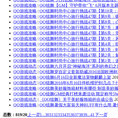
QQ游戏攻略
|
QQ炫舞【GM】守护带你"飞" 6月版本主
QQ游戏攻略
|
QQ炫舞时尚中心旅行挑战47期【第10关：
QQ游戏攻略
|
QQ炫舞时尚中心旅行挑战47期【第9关：暖
QQ游戏攻略
|
QQ炫舞时尚中心旅行挑战47期【第8关：心
QQ游戏攻略
|
QQ炫舞时尚中心旅行挑战47期【第7关：邂
QQ游戏攻略
|
QQ炫舞时尚中心旅行挑战47期【第6关：赏
QQ游戏攻略
|
QQ炫舞时尚中心旅行挑战47期【第5关：风
QQ游戏攻略
|
QQ炫舞时尚中心旅行挑战47期【第4关：职
QQ游戏攻略
|
QQ炫舞时尚中心旅行挑战47期【第3关：时
QQ游戏攻略
|
QQ炫舞时尚中心旅行挑战47期【第2关：魅
QQ游戏攻略
|
QQ炫舞时尚中心旅行挑战47期【第1关：迷
QQ游戏动态
|
QQ炫舞六月开启“神秘海洋”系列的奇幻之
QQ游戏动态
|
QQ炫舞穿自定义套装助威2016法国欧洲
QQ游戏攻略
|
QQ炫舞6月16日全新魔法宠物麒麟上架
201
QQ游戏动态
|
QQ炫舞2016年6月16日停机维护到几点
QQ游戏攻略
|
QQ炫舞美妙服饰箱材料有哪些 制造美妙
QQ游戏攻略
|
QQ炫舞GM经典打榜来袭活动 限定称号5
QQ游戏动态
|
《QQ炫舞》关于美妙服饰箱的合成公告
2
QQ游戏攻略
|
QQ炫舞暑假大富翁天神BUFF有什么用 暑
总数：819/20
上一页
1...
30
31
32
33
34
35
36
37
38
39
...41
下一页