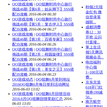
QQ游戏攻略
|
QQ炫舞时尚中心旅行
秒领2元现
挑战46期【第6关：始从脚下】SSS搭
金红包 微
配3S攻略
2016-06-04 06:30
信登录英
QQ游戏攻略
|
QQ炫舞时尚中心旅行
雄联...
挑战46期【第5关：复古伊人】SSS搭
成都消费
配3S攻略
2016-06-04 06:27
券12：30
QQ游戏攻略
|
QQ炫舞时尚中心旅行
开抢 云闪
挑战46期【第3关：百搭专家】SSS搭
付直接...
配3S攻略
2016-06-04 06:26
掌上生活
QQ游戏攻略
|
QQ炫舞时尚中心旅行
领5天腾讯
挑战46期【第2关：校园旋律】SSS搭
视频会员...
配3S攻略
2016-06-04 06:24
电信福利
QQ游戏攻略
|
QQ炫舞时尚中心旅行
中心领
挑战46期【第1关：美女之王】SSS搭
1~100元话
配3S攻略
2016-06-04 06:23
费...
QQ游戏动态
|
QQ炫舞6月签到地址
京东京造
2016QQ炫舞6月每日签到活动网址
618开门红
2016-06-03 13:02
领券199减
QQ游戏攻略
|
QQ炫舞6月回馈活动
50...
2016.6月QQ炫舞回馈奖励汇总
2016-
南方航空
06-03 13:01
每日签到0