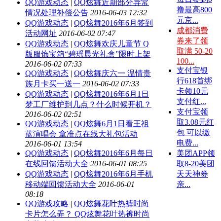
QQ游戏动态
|
QQ炫舞近期部分异常
撸最高800
情况处理补偿公告
2016-06-03 12:32
元京...
QQ游戏动态
|
QQ炫舞2016年6月签到
成都消费
活动网址
2016-06-02 07:47
券来了领
QQ游戏动态
|
QQ炫舞欢庆儿童节 Q
取满 50-20
版服饰宝箱“碧瑶晨光礼盒”限时上架
100...
2016-06-02 07:33
支付宝银
QQ游戏动态
|
QQ炫舞庆六一 温情贵
行618首绑
族月卡买一送一
2016-06-02 07:33
卡领10元
QQ游戏动态
|
QQ炫舞2016年6月1日
支付红...
梦工厂维护到几点？什么时候开机？
支付宝领
2016-06-02 02:51
取3.08元红
QQ游戏动态
|
QQ炫舞6月1日看王祖
包 可以缴
蓝演唱会 拿准点在线大礼包活动
电费...
2016-06-01 13:54
QQ游戏动态
|
QQ炫舞2016年6月每日
美团APP领
在线回馈活动大全
2016-06-01 08:25
取8-20美团
QQ游戏动态
|
QQ炫舞2016年6月手机
天天神券
移动端回馈活动大全
2016-06-01
亲...
08:18
QQ游戏攻略
|
QQ炫舞花叶热裤时尚
卡片怎么弄？ QQ炫舞花叶热裤时尚