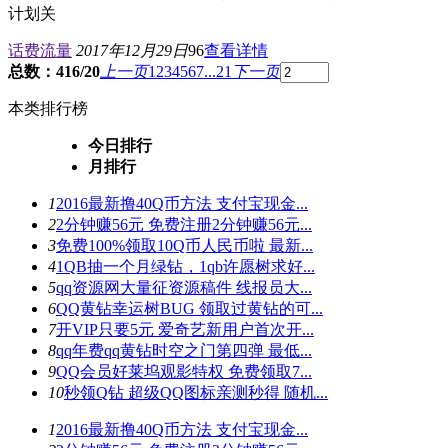
计划关
话费流量
2017年12月29日
96
查看详情
总数：416/20
上一页
1
2
3
4
5
6
7
...21
下一页
本类排行榜
今日排行
月排行
1
2016最新撸40Q币方法 支付宝现金...
2
2分钟赚56元 免费注册2分钟赚56元...
3
免费100%领取10Q币人民币啦 最新...
4
1QB抽一个月绿钻，1qb许愿树求好...
5
qq资源网大量征资源稿件 线报员大...
6
QQ黄钻幸运树BUG 领取过黄钻的可...
7
开VIP只要5元 爱奇艺新用户首次开...
8
qq年费qq黄钻时空之门第四弹 最低...
9
QQ会员好莱坞观影特权 免费领取7...
10
秒领Q钻 超级QQ图标亲测秒得 随机...
1
2016最新撸40Q币方法 支付宝现金...