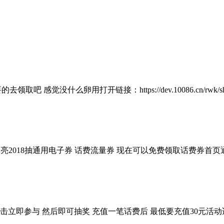
没什么卵用打开链接：https://dev.10086.cn/rwk/showFlo
沃钱包点亮2018抽通用电子券 话费流量券 现在可以免费领取话费券首
点击立即参与 然后即可抽奖 充值一笔话费后 最低要充值30元