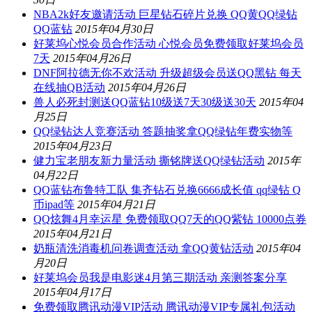
NBA2k好友邀请活动 巨星钻石碎片兑换 QQ黄QQ绿钻
QQ蓝钻
2015年04月30日
好莱坞心悦会员合作活动 心悦会员免费领取好莱坞会员
7天
2015年04月26日
DNF阿拉德无你不欢活动 升级超级会员送QQ黑钻 每天
在线抽QB活动
2015年04月26日
兽人必死封测送QQ蓝钻10级送7天30级送30天
2015年04
月25日
QQ绿钻达人竞赛活动 答题抽奖拿QQ绿钻年费实物等
2015年04月23日
健力宝老朋友新力量活动 撕铭牌送QQ绿钻活动
2015年
04月22日
QQ蓝钻布鲁特工队 集齐钻石兑换6666成长值 qq绿钻 Q
币ipad等
2015年04月21日
QQ炫舞4月幸运星 免费领取QQ7天的QQ紫钻 10000点券
2015年04月21日
奶瓶清洗消毒机问卷调查活动 拿QQ黄钻活动
2015年04
月20日
好莱坞会员我是电影迷4月第三期活动 亲测答案分享
2015年04月17日
免费领取腾讯动漫VIP活动 腾讯动漫VIP专属礼包活动