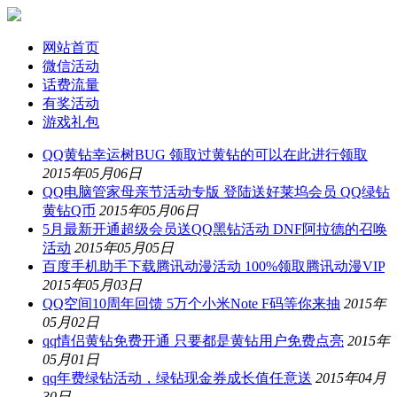
网站首页
微信活动
话费流量
有奖活动
游戏礼包
QQ黄钻幸运树BUG 领取过黄钻的可以在此进行领取
2015年05月06日
QQ电脑管家母亲节活动专版 登陆送好莱坞会员 QQ绿钻
黄钻Q币
2015年05月06日
5月最新开通超级会员送QQ黑钻活动 DNF阿拉德的召唤
活动
2015年05月05日
百度手机助手下载腾讯动漫活动 100%领取腾讯动漫VIP
2015年05月03日
QQ空间10周年回馈 5万个小米Note F码等你来抽
2015年
05月02日
qq情侣黄钻免费开通 只要都是黄钻用户免费点亮
2015年
05月01日
qq年费绿钻活动，绿钻现金券成长值任意送
2015年04月
30日