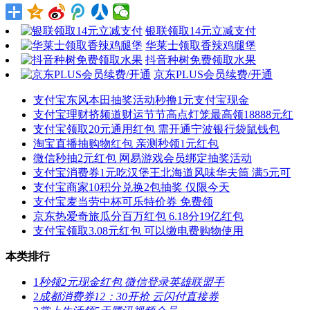
银联领取14元立减支付
华莱士领取香辣鸡腿堡
抖音种树免费领取水果
京东PLUS会员续费/开通
支付宝东风本田抽奖活动秒撸1元支付宝现金
支付宝理财挤频道财运节节高点灯笼最高领18888元红
支付宝领取20元通用红包 需开通宁波银行袋鼠钱包
淘宝直播抽购物红包 亲测秒领1元红包
微信秒抽2元红包 网易游戏会员绑定抽奖活动
支付宝消费券1元吃汉堡王北海道风味华夫筒 满5元可
支付宝商家10积分兑换2包抽奖 仅限今天
支付宝麦当劳中杯可乐特价券 免费领
京东热爱奇旅瓜分百万红包 6.18分19亿红包
支付宝领取3.08元红包 可以缴电费购物使用
本类排行
1
秒领2元现金红包 微信登录英雄联盟手
2
成都消费券12：30开抢 云闪付直接券