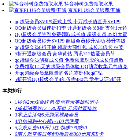
抖音种树免费领取水果
京东PLUS会员续费/开通
qq超级会员SVIP9正式上线 十万成长值直升SVIP9
QQ超级会员极速折扣季 开通超级会员8折 支付1元还
QQ超级会员签到免费领取成长值 超级会员 奇幻大冒
QQ超级会员秒升SVIP9 超级会员秒升活动 秒升等级
qq超级会员8折开通 领取大额红包 成长加倍卡 抽奖
5折开通超级会员 豪华黄钻 腾讯712热爱会员节
qq超级会员储蓄成长值 免费领取对应的成长值点数
免费领取1-5天的超级会员体验 QQ萌宠收集元气值兑
开qq超级会员拿限量的名片装扮和qq红钻
5折开通QQ超级会员4年仅需480元 学生认证5折开
本类排行
1
秒领2元现金红包 微信登录英雄联盟手
2
成都消费券12：30开抢 云闪付直接券
3
掌上生活领5天腾讯视频会员
4
电信福利中心领1~100元话费
5
京东京造618开门红 领券199减50
6
南方航空每日签到0撸最高800元京东E卡