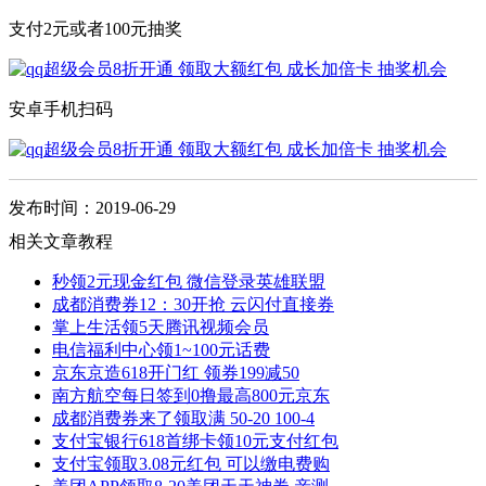
支付2元或者100元抽奖
安卓手机扫码
发布时间：2019-06-29
相关文章教程
秒领2元现金红包 微信登录英雄联盟
成都消费券12：30开抢 云闪付直接券
掌上生活领5天腾讯视频会员
电信福利中心领1~100元话费
京东京造618开门红 领券199减50
南方航空每日签到0撸最高800元京东
成都消费券来了领取满 50-20 100-4
支付宝银行618首绑卡领10元支付红包
支付宝领取3.08元红包 可以缴电费购