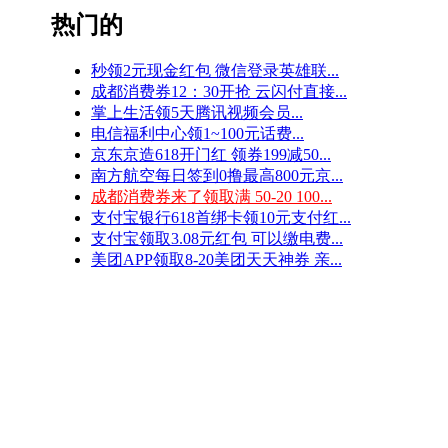
热门的
秒领2元现金红包 微信登录英雄联...
成都消费券12：30开抢 云闪付直接...
掌上生活领5天腾讯视频会员...
电信福利中心领1~100元话费...
京东京造618开门红 领券199减50...
南方航空每日签到0撸最高800元京...
成都消费券来了领取满 50-20 100...
支付宝银行618首绑卡领10元支付红...
支付宝领取3.08元红包 可以缴电费...
美团APP领取8-20美团天天神券 亲...