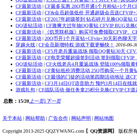
CF最新活动
|
CF最多实惠 20Q币开通1个月粉钻+1个月CF
CF最新活动
|
CF&会员超值低价 开通超级会员送CFVI
CF最新活动
|
CF2017年超级签到 钻石碎片兑换QQ蓝钻 Q
QQ送钻活动
|
CF激爽大过年抽QQ黄钻 CFVIP BUG兑
CF最新活动
|
《饥荒联机版》购买可免费领取CFVIP、C
CF最新活动
|
20Q币开1个月蓝钻+CFvip+30天彩色聊
穿越火线
|
CF会员新增特权 游戏下载更畅快！
2016-06-3
CF最新活动
|
CF5月老兵重返战场 领取QQ黄钻30天 CF
CF最新活动
|
CF电竞荣耀超级签到活动 签到领取CFVIP
QQ送钻活动
|
CF火线老兵4月重返战场 登陆100%领取黄钻
CF最新活动
|
CF黄钻低价消费活动 25Q币购买一个月黄钻 
CF最新活动
|
CF最强的门徒的活动第四期活动地址 送CFV
CF最新活动
|
CF3月14日QT语音助力 预约3月14日在线就
游戏礼包
|
CF战队活动 做任务拿25积分兑换CFVIP CF道
总数：15/20
上一页
1
下一页
关于本站
|
网站帮助
|
广告合作
|
网站声明
|
网站地图
Copyright 2013-2025 QQZYWANG.com
〖QQ资源网〗
版权所