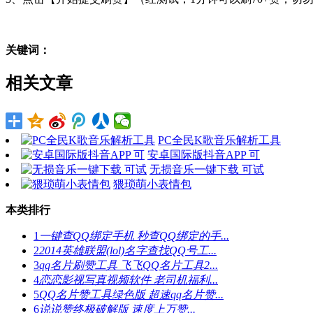
关键词：
相关文章
PC全民K歌音乐解析工具
安卓国际版抖音APP 可
无损音乐一键下载 可试
猥琐萌小表情包
本类排行
1
一键查QQ绑定手机 秒查QQ绑定的手...
2
2014英雄联盟(lol)名字查找QQ号工...
3
qq名片刷赞工具 飞飞QQ名片工具2...
4
恋恋影视写真视频软件 老司机福利...
5
QQ名片赞工具绿色版 超速qq名片赞...
6
说说赞终极破解版 速度上万赞...