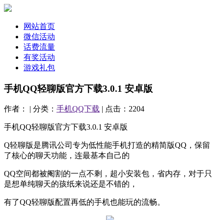
网站首页
微信活动
话费流量
有奖活动
游戏礼包
手机QQ轻聊版官方下载3.0.1 安卓版
作者： | 分类：
手机QQ下载
| 点击：2204
手机QQ轻聊版官方下载3.0.1 安卓版
Q轻聊版是腾讯公司专为低性能手机打造的精简版QQ，保留
了核心的聊天功能，连最基本自己的
QQ空间都被阉割的一点不剩，超小安装包，省内存，对于只
是想单纯聊天的孩纸来说还是不错的，
有了QQ轻聊版配置再低的手机也能玩的流畅。