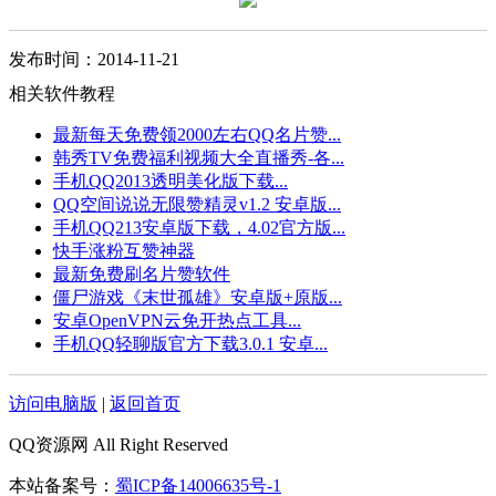
发布时间：2014-11-21
相关软件教程
最新每天免费领2000左右QQ名片赞...
韩秀TV免费福利视频大全直播秀-各...
手机QQ2013透明美化版下载...
QQ空间说说无限赞精灵v1.2 安卓版...
手机QQ213安卓版下载，4.02官方版...
快手涨粉互赞神器
最新免费刷名片赞软件
僵尸游戏《末世孤雄》安卓版+原版...
安卓OpenVPN云免开热点工具...
手机QQ轻聊版官方下载3.0.1 安卓...
访问电脑版
|
返回首页
QQ资源网 All Right Reserved
本站备案号：
蜀ICP备14006635号-1