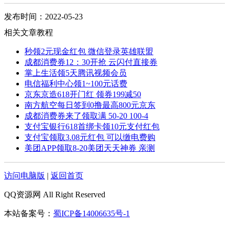
发布时间：2022-05-23
相关文章教程
秒领2元现金红包 微信登录英雄联盟
成都消费券12：30开抢 云闪付直接券
掌上生活领5天腾讯视频会员
电信福利中心领1~100元话费
京东京造618开门红 领券199减50
南方航空每日签到0撸最高800元京东
成都消费券来了领取满 50-20 100-4
支付宝银行618首绑卡领10元支付红包
支付宝领取3.08元红包 可以缴电费购
美团APP领取8-20美团天天神券 亲测
访问电脑版
|
返回首页
QQ资源网 All Right Reserved
本站备案号：
蜀ICP备14006635号-1