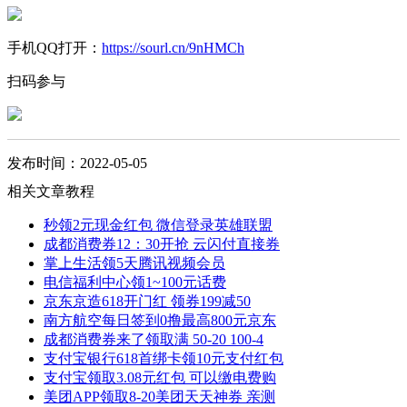
手机QQ打开：
https://sourl.cn/9nHMCh
扫码参与
发布时间：2022-05-05
相关文章教程
秒领2元现金红包 微信登录英雄联盟
成都消费券12：30开抢 云闪付直接券
掌上生活领5天腾讯视频会员
电信福利中心领1~100元话费
京东京造618开门红 领券199减50
南方航空每日签到0撸最高800元京东
成都消费券来了领取满 50-20 100-4
支付宝银行618首绑卡领10元支付红包
支付宝领取3.08元红包 可以缴电费购
美团APP领取8-20美团天天神券 亲测