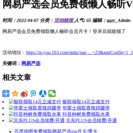
网易严选会员免费领懒人畅听VI
时间：2022-04-07 分类：
活动线报
人气: 65 编辑：qqzy_Admin
网易严选会员免费领取懒人畅听会员月卡！登录后就能领了
活动地址：
https://m.you.163.com/static/sup ... =23&appConfig=1_
关键词：
网易严选
相关文章
银联领取14元立减支付
华莱士领取香辣鸡腿堡
抖音种树免费领取水果
京东PLUS会员续费/开通
百度地图免费领取网易严选vip月卡/季卡