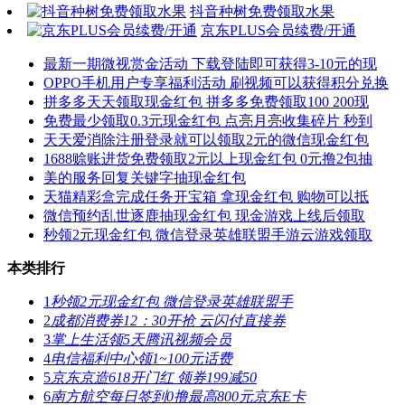
抖音种树免费领取水果
京东PLUS会员续费/开通
最新一期微视赏金活动 下载登陆即可获得3-10元的现
OPPO手机用户专享福利活动 刷视频可以获得积分兑换
拼多多天天领取现金红包 拼多多免费领取100 200现
免费最少领取0.3元现金红包 点亮月亮收集碎片 秒到
天天爱消除注册登录就可以领取2元的微信现金红包
1688赊账进货免费领取2元以上现金红包 0元撸2包抽
美的服务回复关键字抽现金红包
天猫精彩盒完成任务开宝箱 拿现金红包 购物可以抵
微信预约乱世逐鹿抽现金红包 现金游戏上线后领取
秒领2元现金红包 微信登录英雄联盟手游云游戏领取
本类排行
1
秒领2元现金红包 微信登录英雄联盟手
2
成都消费券12：30开抢 云闪付直接券
3
掌上生活领5天腾讯视频会员
4
电信福利中心领1~100元话费
5
京东京造618开门红 领券199减50
6
南方航空每日签到0撸最高800元京东E卡