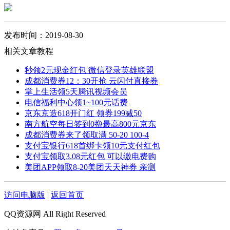
发布时间：2019-08-30
相关文章教程
秒领2元现金红包 微信登录英雄联盟
成都消费券12：30开抢 云闪付直接券
掌上生活领5天腾讯视频会员
电信福利中心领1~100元话费
京东京造618开门红 领券199减50
南方航空每日签到0撸最高800元京东
成都消费券来了领取满 50-20 100-4
支付宝银行618首绑卡领10元支付红包
支付宝领取3.08元红包 可以缴电费购
美团APP领取8-20美团天天神券 亲测
访问电脑版
|
返回首页
QQ资源网 All Right Reserved