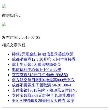
微信扫码：
发布时间：2019-07-05
相关文章教程
秒领2元现金红包 微信登录英雄联盟
成都消费券12：30开抢 云闪付直接券
掌上生活领5天腾讯视频会员
电信福利中心领1~100元话费
京东京造618开门红 领券199减50
南方航空每日签到0撸最高800元京东
成都消费券来了领取满 50-20 100-4
支付宝银行618首绑卡领10元支付红包
支付宝领取3.08元红包 可以缴电费购
美团APP领取8-20美团天天神券 亲测