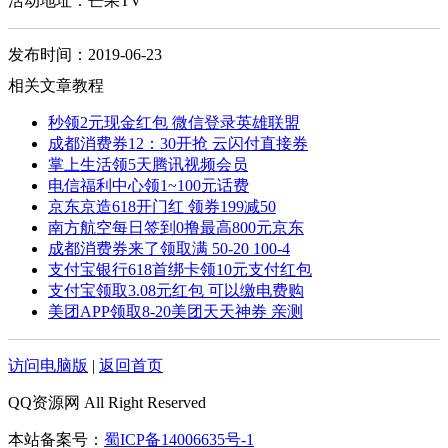
活动地址：芒果TV
发布时间：2019-06-23
相关文章教程
秒领2元现金红包 微信登录英雄联盟
成都消费券12：30开抢 云闪付直接券
掌上生活领5天腾讯视频会员
电信福利中心领1~100元话费
京东京造618开门红 领券199减50
南方航空每日签到0撸最高800元京东
成都消费券来了领取满 50-20 100-4
支付宝银行618首绑卡领10元支付红包
支付宝领取3.08元红包 可以缴电费购
美团APP领取8-20美团天天神券 亲测
访问电脑版
|
返回首页
QQ资源网 All Right Reserved
本站备案号：
蜀ICP备14006635号-1