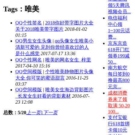
领5天腾讯
Tags：唯美
视频会员...
电信福利
QQ个性签名
|
2018你好带字图片大全
中心领
关于2018唯美带字图片
2018-01-02
1~100元话
01:15
费...
QQ男生女生头像
|
qq头像女生唯美小
京东京造
清新可爱的 见到你曾经喜欢过的人
618开门红
是什么感觉
2017-07-17 13:36
领券199减
QQ个性网名
|
唯美的网名女生_梓里
50...
2017-04-10 15:16
南方航空
QQ空间模版
|
个性唯美静物图片头像
每日签到0
大全 你可笑的蜜语甜言
2016-11-25
撸最高800
03:37
元京...
QQ空间模版
|
唯美女生海边背影图片
成都消费
_长发女生好看的背影素材
2016-07-
券来了领
23 12:08
取满 50-20
100...
总数：5/20
上一页
1
下一页
支付宝银
行618首绑
卡领10元