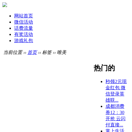
网站首页
微信活动
话费流量
有奖活动
游戏礼包
当前位置 ››
首页
›› 标签 ›› 唯美
热门的
秒领2元现
金红包 微
信登录英
雄联...
成都消费
券12：30
开抢 云闪
付直接...
掌上生活