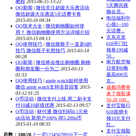
教程
2015-06-15 13:22
5天腾讯视
QQ新闻
|
微信关注超级大乐透活动
频会员...
微信超级大乐透送5元话费卡券
电信福利中
2015-03-16 04:34
心领1~100
QQ技术大全
|
微信购物圈如何使
元话费...
用？ 微信购物圈使用方法详细介绍
京东京造
2015-03-15 04:13
618开门红
QQ使用技巧
|
微信摇骰子一直是6的
领券199减
技巧 微信骰子长胜技巧
2015-03-14
50...
00:28
南方航空每
QQ新闻
|
微信将会推出购物圈 购物
日签到0撸
圈和朋友圈一分为二
2015-03-13
最高800元
01:53
QQ使用技巧
|
apple watch如何使用
京...
微信 apple watch支持语音回复
2015-
成都消费券
03-12 01:25
来了领取满
Q币活动
|
微信支付上线 周二刷卡支
50-20 100...
付10减10超值优惠
2015-02-13 09:57
支付宝银行
Q币活动
|
财付通 微信扫码0.1元抢
618首绑卡
qb活动 新用户100% 得5-200q币
领10元支付
2015-01-10 08:55
红...
支付宝领取
总数：188/20
上一页
1
2
3
4
5
6
7
8
9
10
下一页