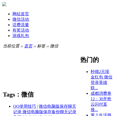
网站首页
微信活动
话费流量
有奖活动
游戏礼包
当前位置 ››
首页
›› 标签 ›› 微信
热门的
秒领2元现
金红包 微信
登录英雄
联...
成都消费券
Tags：微信
12：30开抢
云闪付直
QQ使用技巧
|
微信电脑版保存聊天
接...
记录 微信电脑版保存备份聊天记录
掌上生活领