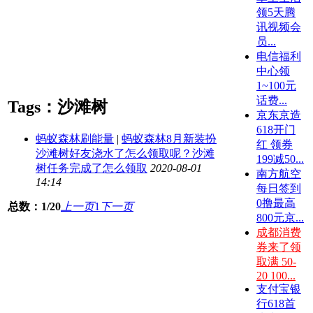
领5天腾
讯视频会
员...
电信福利
中心领
1~100元
话费...
Tags：沙滩树
京东京造
618开门
蚂蚁森林刷能量
|
蚂蚁森林8月新装扮
红 领券
沙滩树好友浇水了怎么领取呢？沙滩
199减50...
树任务完成了怎么领取
2020-08-01
南方航空
14:14
每日签到
0撸最高
总数：1/20
上一页
1
下一页
800元京...
成都消费
券来了领
取满 50-
20 100...
支付宝银
行618首