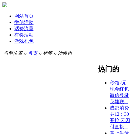
网站首页
微信活动
话费流量
有奖活动
游戏礼包
当前位置 ››
首页
›› 标签 ›› 沙滩树
热门的
秒领2元
现金红包
微信登录
英雄联...
成都消费
券12：30
开抢 云闪
付直接...
掌上生活