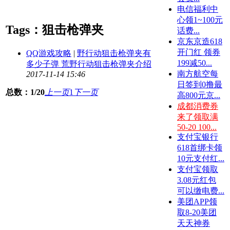
电信福利中
心领1~100元
Tags：狙击枪弹夹
话费...
京东京造618
开门红 领券
QQ游戏攻略
|
野行动狙击枪弹夹有
199减50...
多少子弹 荒野行动狙击枪弹夹介绍
南方航空每
2017-11-14 15:46
日签到0撸最
总数：1/20
上一页
1
下一页
高800元京...
成都消费券
来了领取满
50-20 100...
支付宝银行
618首绑卡领
10元支付红...
支付宝领取
3.08元红包
可以缴电费...
美团APP领
取8-20美团
天天神券