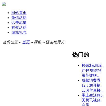
网站首页
微信活动
话费流量
有奖活动
游戏礼包
当前位置 ››
首页
›› 标签 ›› 狙击枪弹夹
热门的
秒领2元现金
红包 微信登
录英雄联...
成都消费券
12：30开抢
云闪付直接...
掌上生活领5
天腾讯视频
会员...