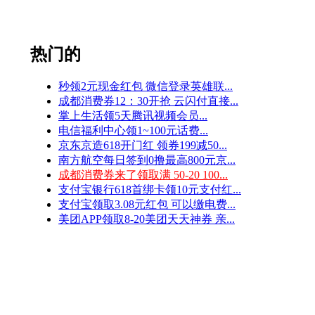
热门的
秒领2元现金红包 微信登录英雄联...
成都消费券12：30开抢 云闪付直接...
掌上生活领5天腾讯视频会员...
电信福利中心领1~100元话费...
京东京造618开门红 领券199减50...
南方航空每日签到0撸最高800元京...
成都消费券来了领取满 50-20 100...
支付宝银行618首绑卡领10元支付红...
支付宝领取3.08元红包 可以缴电费...
美团APP领取8-20美团天天神券 亲...