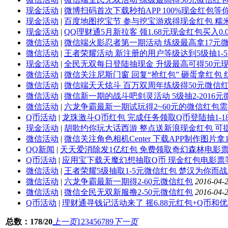
现金活动
|
微博扫码首次下载秒拍APP 100%现金红包等你
现金活动
|
百度地图挖宝节 参与挖宝游戏得现金红包 糯
现金活动
|
QQ理财通5月新拉客 领1.68元现金红包买入0.
微信活动
|
微信端火影忍者第一期活动 练级最高拿17元
微信活动
|
王者荣耀活动 新注册的用户等级达到5级抽1-
现金活动
|
全民无双每日登陆抽现金 升级最高可得50元
微信活动
|
微信关注尼斯门窗 回复“抢红包” 砸蛋拿红包 
微信活动
|
微信端天天炫斗 百万双周年练级得50元微信红包
微信活动
|
微信新一期的战斗吧剑灵活动 5级抽2-2016
微信活动
|
六龙争霸最新一期试玩得2~60元的微信红包
Q币活动
|
龙珠激斗Q币红包 完成任务领取Q币登陆抽1-1
现金活动
|
胡歌约你玩大话西游 整点送新浪现金红包 可
微信活动
|
微信关注角色相机Center 下载APP制作图片
QQ新闻
|
天天爱消除发1亿红包 免费领取奇幻森林电影票 
Q币活动
|
应用宝下载天魔幻想抽取Q币 现金红包电影票
微信活动
|
王者荣耀5级抽取1-5元微信红包 楚汉为你而
微信活动
|
六龙争霸最新一期得2-60元微信红包
2016-04-2
微信活动
|
微信全民无双新服撸2-50元微信红包
2016-04-2
Q币活动
|
理财通寻钱记活动来了 摇6.88元红包+Q币和
总数：178/20
上一页
1
2
3
4
5
6
7
8
9
下一页