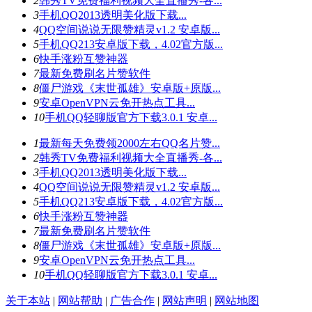
2
韩秀TV免费福利视频大全直播秀-各...
3
手机QQ2013透明美化版下载...
4
QQ空间说说无限赞精灵v1.2 安卓版...
5
手机QQ213安卓版下载，4.02官方版...
6
快手涨粉互赞神器
7
最新免费刷名片赞软件
8
僵尸游戏《末世孤雄》安卓版+原版...
9
安卓OpenVPN云免开热点工具...
10
手机QQ轻聊版官方下载3.0.1 安卓...
1
最新每天免费领2000左右QQ名片赞...
2
韩秀TV免费福利视频大全直播秀-各...
3
手机QQ2013透明美化版下载...
4
QQ空间说说无限赞精灵v1.2 安卓版...
5
手机QQ213安卓版下载，4.02官方版...
6
快手涨粉互赞神器
7
最新免费刷名片赞软件
8
僵尸游戏《末世孤雄》安卓版+原版...
9
安卓OpenVPN云免开热点工具...
10
手机QQ轻聊版官方下载3.0.1 安卓...
关于本站
|
网站帮助
|
广告合作
|
网站声明
|
网站地图