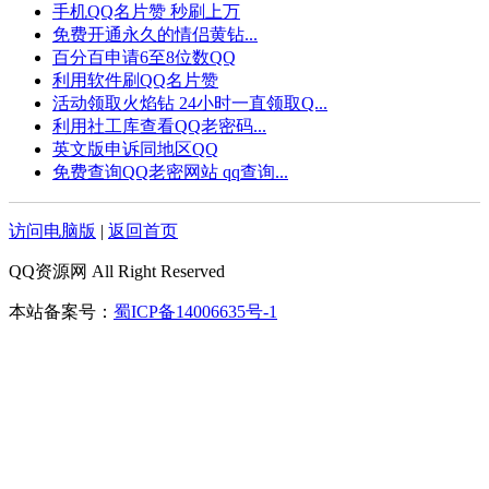
手机QQ名片赞 秒刷上万
免费开通永久的情侣黄钻...
百分百申请6至8位数QQ
利用软件刷QQ名片赞
活动领取火焰钻 24小时一直领取Q...
利用社工库查看QQ老密码...
英文版申诉同地区QQ
免费查询QQ老密网站 qq查询...
访问电脑版
|
返回首页
QQ资源网 All Right Reserved
本站备案号：
蜀ICP备14006635号-1