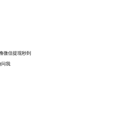
撸微信提现秒到
Q问我