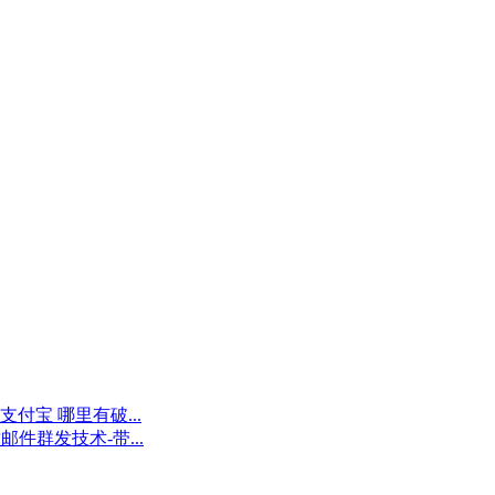
支付宝 哪里有破...
邮件群发技术-带...