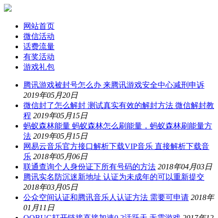
网站首页
微信活动
话费流量
有奖活动
游戏礼包
腾讯游戏被封号怎么办 来腾讯游戏安全中心减刑申诉
2019年05月20日
微信封了怎么解封 测试真实有效的解封方法 微信解封教
程
2019年05月15日
蚂蚁森林能量 蚂蚁森林怎么刷能量，蚂蚁森林刷能量方
法
2019年05月15日
网易云音乐官方接口解析下载VIP音乐 直接解析下载音
乐
2018年05月06日
联通查询个人身份证下所有号码的方法
2018年04月03日
腾讯实名防沉迷新地址 认证为未成年的可以重新提交
2018年03月05日
公众空间认证和腾讯音乐人认证方法 需要可申请
2018年
01月11日
QQBUG打开链接直接加速0.2活跃天 无需游戏
2017年12