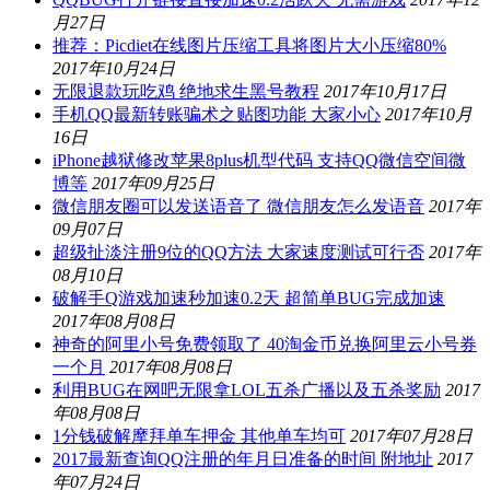
月27日
推荐：Picdiet在线图片压缩工具将图片大小压缩80%
2017年10月24日
无限退款玩吃鸡 绝地求生黑号教程
2017年10月17日
手机QQ最新转账骗术之贴图功能 大家小心
2017年10月
16日
iPhone越狱修改苹果8plus机型代码 支持QQ微信空间微
博等
2017年09月25日
微信朋友圈可以发送语音了 微信朋友怎么发语音
2017年
09月07日
超级扯淡注册9位的QQ方法 大家速度测试可行否
2017年
08月10日
破解手Q游戏加速秒加速0.2天 超简单BUG完成加速
2017年08月08日
神奇的阿里小号免费领取了 40淘金币兑换阿里云小号券
一个月
2017年08月08日
利用BUG在网吧无限拿LOL五杀广播以及五杀奖励
2017
年08月08日
1分钱破解摩拜单车押金 其他单车均可
2017年07月28日
2017最新查询QQ注册的年月日准备的时间 附地址
2017
年07月24日