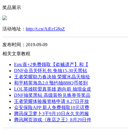
奖品展示
活动地址：
http://t.cn/AiEcG8oZ
发布时间：2019-09-09
相关文章教程
Epic喜+2免费领取【盗贼遗产】和【
DNF会员关怀礼包 免抽15-30天黑钻
王者荣耀助力春决抽 荣耀水晶天狼绘
和平精英海岛2.0 预约抽888Q币签到
LOL英雄联盟真英雄 跑向前 抽现金皮
DNF抽奖黑钻 高级装扮兑换券等奖品
王者荣耀体验服资格申请 8.27日开放
众安保险APP 新人免费领取10元话费
腾讯保卫萝卜3于9月10日永久关闭服
腾讯网页游戏《夜店之王》8月29日停