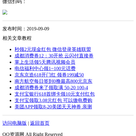
微信扫码：
发布时间：2019-09-09
相关文章教程
秒领2元现金红包 微信登录英雄联盟
成都消费券12：30开抢 云闪付直接券
掌上生活领5天腾讯视频会员
电信福利中心领1~100元话费
京东京造618开门红 领券199减50
南方航空每日签到0撸最高800元京东
成都消费券来了领取满 50-20 100-4
支付宝银行618首绑卡领10元支付红包
支付宝领取3.08元红包 可以缴电费购
美团APP领取8-20美团天天神券 亲测
访问电脑版
|
返回首页
QQ资源网 All Right Reserved