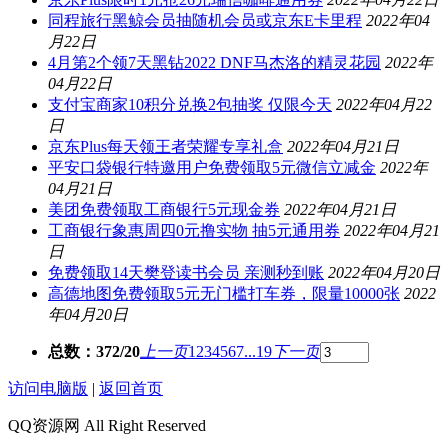
同程旅行黑鲸会员抽随机会员或京东E卡里程
2022年04
月22日
4月第2个领7天黑钻2022 DNF马杰洛的精灵花园
2022年
04月22日
支付宝商家10积分兑换2包抽奖 仅限今天
2022年04月22
日
京东Plus每天领王者荣耀专享礼盒
2022年04月21日
平安口袋银行特邀用户免费领取5元微信立减金
2022年
04月21日
美团免费领取工商银行5元现金券
2022年04月21日
工商银行象惠周四0元撸实物 抽5元通用券
2022年04月21
日
免费领取14天樊登读书会员 亲测秒到账
2022年04月20日
高德地图免费领取5元无门槛打车券，限量10000张
2022
年04月20日
总数：372/20
上一页
1
2
3
4
5
6
7
...19
下一页
访问电脑版
|
返回首页
QQ资源网 All Right Reserved